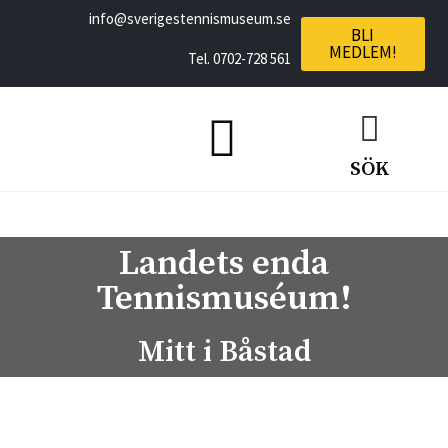
i
nfo@sverigestennismuseum.se
BLI
MEDLEM!
Tel.
0702-728 561
SÖK
Landets enda
Tennismuséum!
Mitt i Båstad