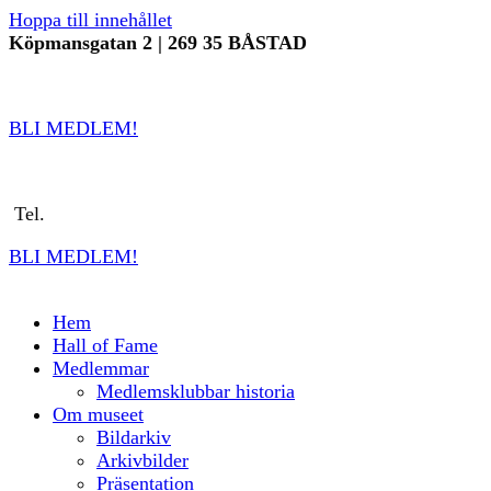
Hoppa till innehållet
Köpmansgatan 2 | 269 35 BÅSTAD
info@sverigestennismuseum.se
| Tel.
070
8161636
BLI MEDLEM!
i
nfo@sverigestennismuseum.se
Tel.
0702-728 561
BLI MEDLEM!
Hem
Hall of Fame
Medlemmar
Medlemsklubbar historia
Om museet
Bildarkiv
Arkivbilder
Präsentation