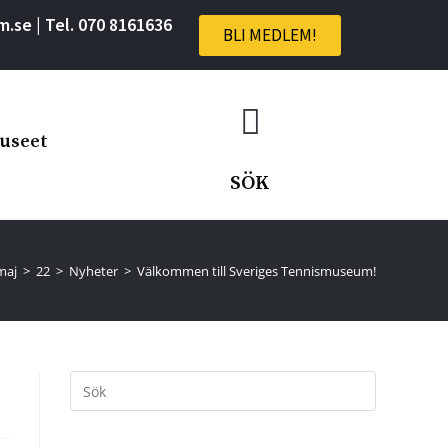
m.se
| Tel.
070
8161636
BLI MEDLEM!
useet
SÖK
maj
>
22
>
Nyheter
>
Välkommen till Sveriges Tennismuseum!