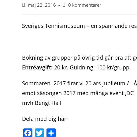
maj 22, 2016
0 kommentarer
Sveriges Tennismuseum – en spännande resa
Bokning av grupper på övrig tid går bra att
Entréavgift:
20 kr. Guidning: 100 kr/grupp.
Sommaren 2017 firar vi 20 års jubileum./ Å
emot säsongen 2017 med många event ,DC ma
mvh Bengt Hall
Dela med dig här
F
T
D