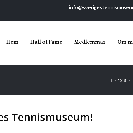
info@sverigestennismuseu
Hem
Hall of Fame
Medlemmar
Om m
>
2016
>
ges Tennismuseum!