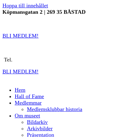
Hoppa till innehållet
Köpmansgatan 2 | 269 35 BÅSTAD
info@sverigestennismuseum.se
| Tel.
070
8161636
BLI MEDLEM!
i
nfo@sverigestennismuseum.se
Tel.
0702-728 561
BLI MEDLEM!
Hem
Hall of Fame
Medlemmar
Medlemsklubbar historia
Om museet
Bildarkiv
Arkivbilder
Präsentation